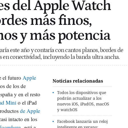
es del Apple Watch
ordes más finos,
nos y más potencia
aría este año y contaría con cantos planos, bordes de
s en conectividad, incluyendo la banda ultra ancha.
e el futuro
Apple
Noticias relacionadas
vos de los de
Todos los dispositivos que
paña y en el resto
podrán actualizar a los
ad Mini
o el iPad
nuevos iOS, iPadOS, macOS
y watchOS
 productos
de Apple
si intacto en los
Facebook lanzaría un reloj
loomberg
,
está a
inteligente en verano: