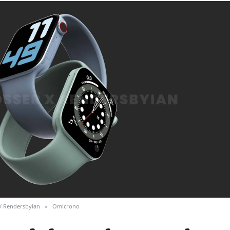
 / Rendersbyian
Omicrono