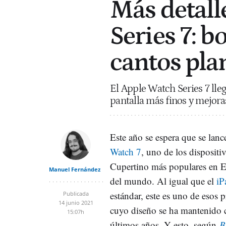
Más detall
Series 7: b
cantos pla
El Apple Watch Series 7 lleg
pantalla más finos y mejora
Este año se espera que se lanc
Watch 7
, uno de los dispositi
Cupertino más populares en Es
Manuel Fernández
del mundo. Al igual que el
iP
estándar, este es uno de esos
Publicada
14 junio 2021
cuyo diseño se ha mantenido ca
15:07h
últimos años. Y esto, según
B