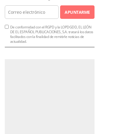
APUNTARME
De conformidad con el RGPD y la LOPDGDD, EL LEÓN
DE EL ESPAÑOL PUBLICACIONES, S.A. tratará los datos
facilitados con la finalidad de remitirle noticias de
actualidad.