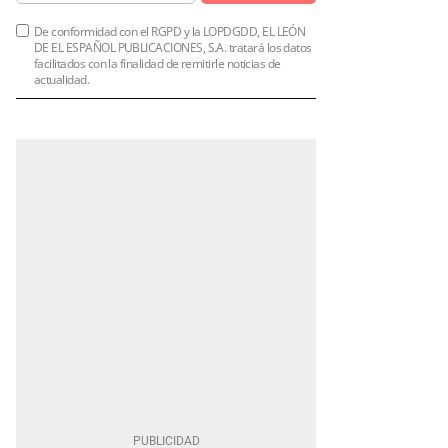
De conformidad con el RGPD y la LOPDGDD, EL LEÓN
DE EL ESPAÑOL PUBLICACIONES, S.A. tratará los datos
facilitados con la finalidad de remitirle noticias de
actualidad.