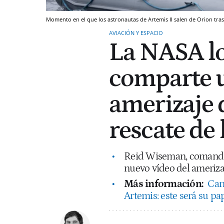
Momento en el que los astronautas de Artemis II salen de Orion tras 
AVIACIÓN Y ESPACIO
La NASA lo
comparte u
amerizaje d
rescate de 
Reid Wiseman, comandan
nuevo vídeo del amerizaj
Más información:
Cana
Artemis: este será su pa