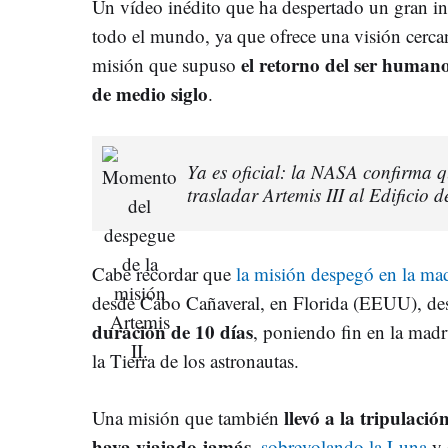
Un vídeo inédito que ha despertado un gran int
todo el mundo, ya que ofrece una visión cercan
el retorno del ser humano
misión que supuso
de medio siglo
.
Ya es oficial: la NASA confirma 
trasladar Artemis III al Edificio
Cabe recordar que
la misión despegó en la ma
desde Cabo Cañaveral, en Florida (EEUU), des
duración de 10 días
, poniendo fin en la madr
la Tierra de los astronautas.
llevó a la tripulaci
Una misión que también
haya viajado jamás
,
sobrevolando la Luna
y 