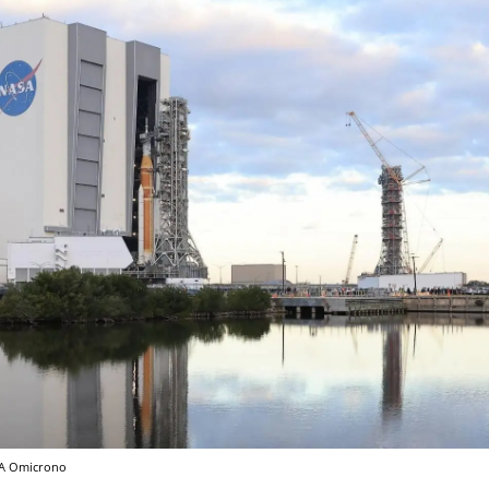
A
Omicrono