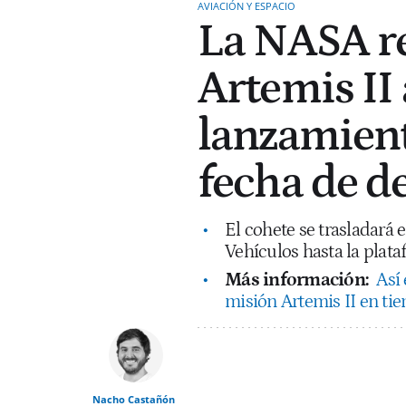
AVIACIÓN Y ESPACIO
La NASA re
Artemis II 
lanzamiento
fecha de d
El cohete se trasladará 
Vehículos hasta la plat
Más información:
Así
misión Artemis II en ti
Nacho Castañón