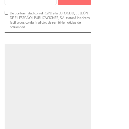
De conformidad con el RGPD y la LOPDGDD, EL LEÓN
DE EL ESPAÑOL PUBLICACIONES, S.A. tratará los datos
facilitados con la finalidad de remitirle noticias de
actualidad.