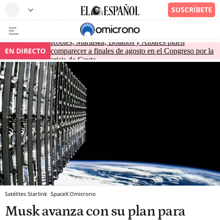
Robles, Marlaska, Bolaños y Albares piden
EN DIRECTO
comparecer a finales de agosto en el Congreso por la
crisis de Ceuta
Satélites Starlink
SpaceX
Omicrono
Musk avanza con su plan para