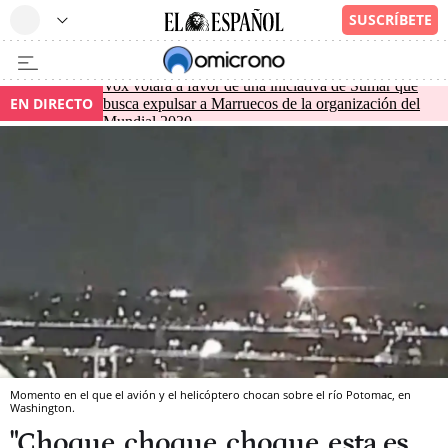
Vox votará a favor de una iniciativa de Sumar que
EN DIRECTO
busca expulsar a Marruecos de la organización del
Mundial 2030
Momento en el que el avión y el helicóptero chocan sobre el río Potomac, en
Washington.
"Choque, choque, choque, esta es