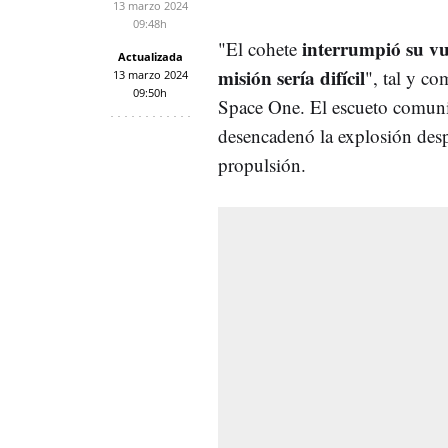
13 marzo 2024
09:48h
interrumpió su vu
"El cohete
Actualizada
misión sería difícil
", tal y c
13 marzo 2024
09:50h
Space One. El escueto comuni
desencadenó la explosión desp
propulsión.