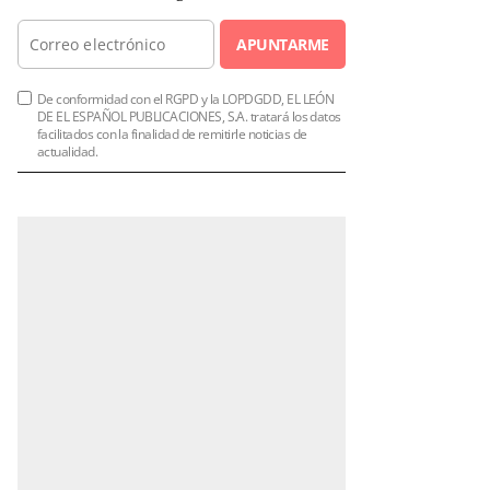
APUNTARME
De conformidad con el RGPD y la LOPDGDD, EL LEÓN
DE EL ESPAÑOL PUBLICACIONES, S.A. tratará los datos
facilitados con la finalidad de remitirle noticias de
actualidad.