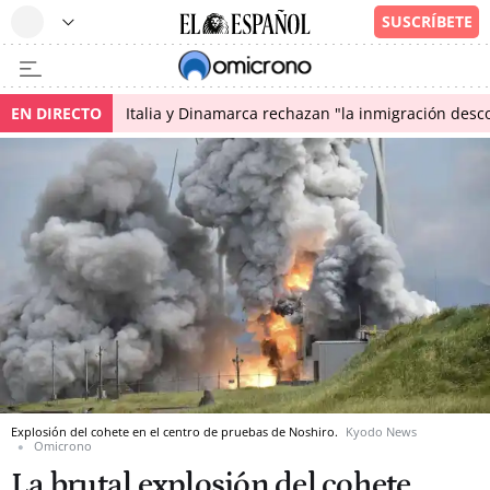
EN DIRECTO
Italia y Dinamarca rechazan "la inmigración desco
Explosión del cohete en el centro de pruebas de Noshiro.
Kyodo News
Omicrono
La brutal explosión del cohete