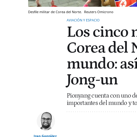
Desfile militar de Corea del Norte.
Reuters
Omicrono
AVIACIÓN Y ESPACIO
Los cinco 
Corea del 
mundo: así
Jong-un
Pionyang cuenta con uno de 
importantes del mundo y tod
Izan González