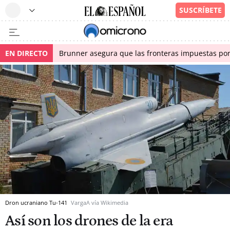
EN DIRECTO
Brunner asegura que las fronteras impuestas por I
Dron ucraniano Tu-141
VargaA vía Wikimedia
Así son los drones de la era