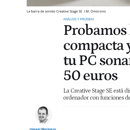
La barra de sonido Creative Stage SE
I.M.
Omicrono
ANÁLISIS Y PRUEBAS
Probamos l
compacta y
tu PC son
50 euros
La Creative Stage SE está di
ordenador con funciones de 
Ismael Marinero