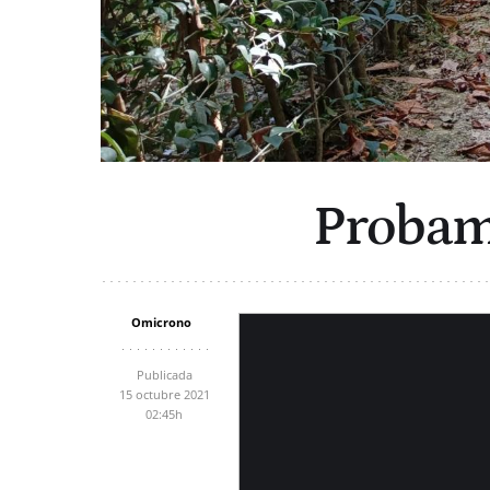
Probamo
Omicrono
Publicada
15 octubre 2021
02:45h