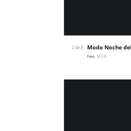
Modo Noche del
2 de 8
M.S.R