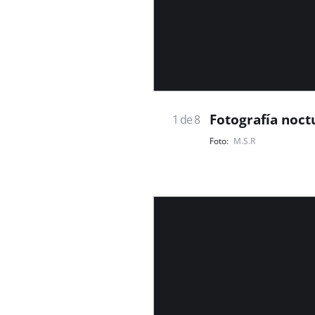
Fotografía noct
1 de 8
M.S.R