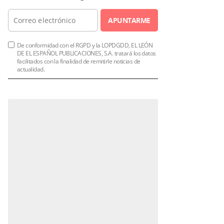
APUNTARME
De conformidad con el RGPD y la LOPDGDD, EL LEÓN
DE EL ESPAÑOL PUBLICACIONES, S.A. tratará los datos
facilitados con la finalidad de remitirle noticias de
actualidad.