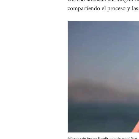
compartiendo el proceso y las 
Máscara de buceo EasyBreath sin modificar