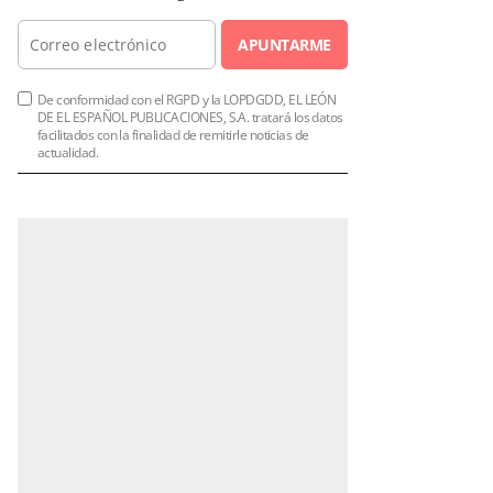
APUNTARME
De conformidad con el RGPD y la LOPDGDD, EL LEÓN
DE EL ESPAÑOL PUBLICACIONES, S.A. tratará los datos
facilitados con la finalidad de remitirle noticias de
actualidad.