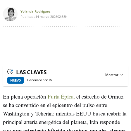
Yolanda Rodríguez
Publicada
14 marzo 2026
02:55h
LAS CLAVES
Generado con IA
NUEVO
En plena operación
Furia Épica,
el estrecho de Ormuz
se ha convertido en el epicentro del pulso entre
Washington y Teherán: mientras EEUU busca reabrir la
principal arteria energética del planeta, Irán responde
una estrategia híbrida de minas navales, drones
con