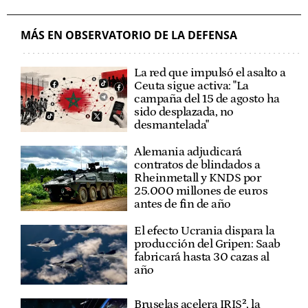
DEFENSA - TECNOLOGÍA MILITAR
FURIA ÉPICA
GUERRA DE IRÁN
MÁS EN OBSERVATORIO DE LA DEFENSA
La red que impulsó el asalto a
Ceuta sigue activa: "La
campaña del 15 de agosto ha
sido desplazada, no
desmantelada"
Alemania adjudicará
contratos de blindados a
Rheinmetall y KNDS por
25.000 millones de euros
antes de fin de año
El efecto Ucrania dispara la
producción del Gripen: Saab
fabricará hasta 30 cazas al
año
Bruselas acelera IRIS², la