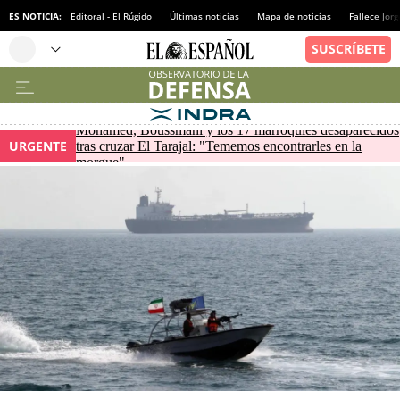
ES NOTICIA:
Editoral - El Rúgido
Últimas noticias
Mapa de noticias
Fallece Jor
Mohamed, Boussmahi y los 17 marroquíes desaparecidos
URGENTE
tras cruzar El Tarajal: "Tememos encontrarles en la
morgue"