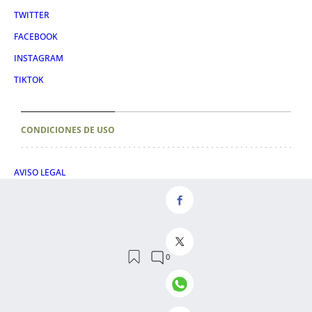
TWITTER
FACEBOOK
INSTAGRAM
TIKTOK
CONDICIONES DE USO
AVISO LEGAL
POLÍTICA DE PRIVACIDAD
CONDICIONES DE COMPRA
POLÍTICA DE COOKIES
AVISO DE TRANSPARENCIA
ADMINISTRACIÓN UTIQ