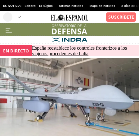
ES NOTICIA:
Editoral - El Rúgido
Últimas noticias
Mapa de noticias
8 días de C
España reestablece los controles fronterizos a los
EN DIRECTO
viajeros procedentes de Italia