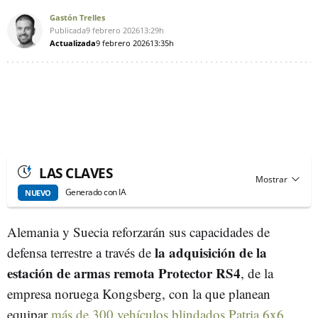
Gastón Trelles
Publicada
9 febrero 2026
13:29h
Actualizada
9 febrero 2026
13:35h
LAS CLAVES
Generado con IA
NUEVO
Alemania y Suecia reforzarán sus capacidades de
la adquisición de la
defensa terrestre a través de
estación de armas remota Protector RS4
, de la
empresa noruega Kongsberg, con la que planean
equipar
más de 300 vehículos blindados Patria 6x6
.