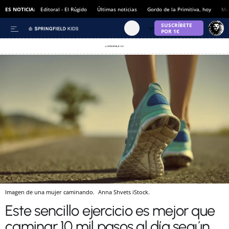
ES NOTICIA:
Editoral - El Rúgido
Últimas noticias
Gordo de la Primitiva, hoy
Ma
Imagen de una mujer caminando.
Anna Shvets
iStock.
Este sencillo ejercicio es mejor que
caminar 10 mil pasos al día según