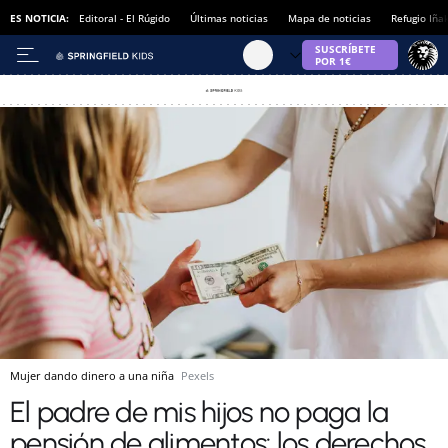
ES NOTICIA:
Editoral - El Rúgido
Últimas noticias
Mapa de noticias
Refugio Iña
Mujer dando dinero a una niña
Pexels
El padre de mis hijos no paga la
pensión de alimentos: los derechos