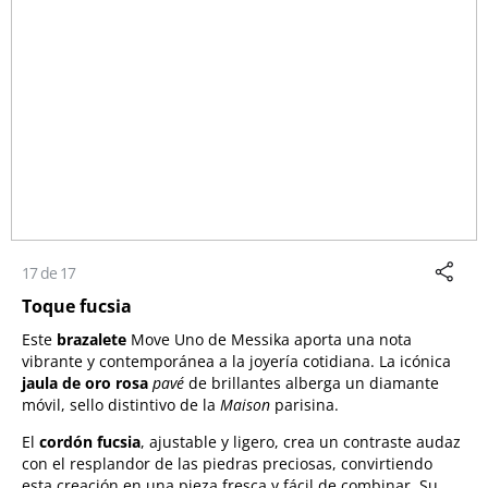
17 de 17
Toque fucsia
Este
brazalete
Move Uno de Messika aporta una nota
vibrante y contemporánea a la joyería cotidiana. La icónica
jaula de oro rosa
pavé
de brillantes alberga un diamante
móvil, sello distintivo de la
Maison
parisina.
El
cordón fucsia
, ajustable y ligero, crea un contraste audaz
con el resplandor de las piedras preciosas, convirtiendo
esta creación en una pieza fresca y fácil de combinar. Su