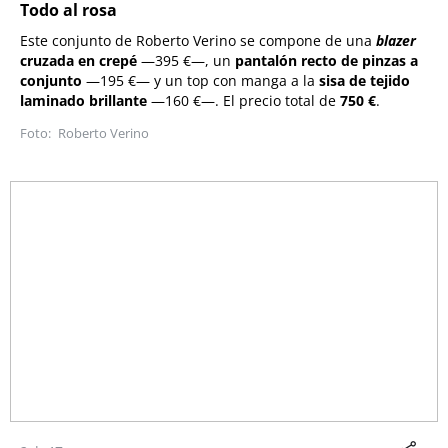
Todo al rosa
Este conjunto de
Roberto Verino
se compone de una
blazer
cruzada en crepé
—
395 €
—
, un
pantalón recto de pinzas a
conjunto
—
195 €
—
y un top con manga a la
sisa de tejido
laminado brillante
—
160 €
—. El precio
total de
750 €
.
Roberto Verino