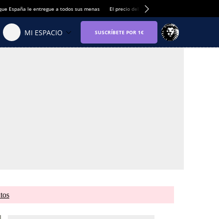
que España le entregue a todos sus menas
El precio del alquiler de vivienda baja por pri
tos