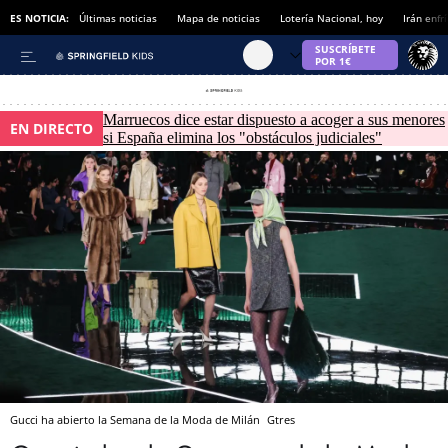
ES NOTICIA:
Últimas noticias
Mapa de noticias
Lotería Nacional, hoy
Irán enfr
Marruecos dice estar dispuesto a acoger a sus menores
EN DIRECTO
si España elimina los "obstáculos judiciales"
Gucci ha abierto la Semana de la Moda de Milán
Gtres