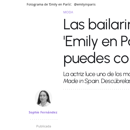
Fotograma de 'Emily en París'.
@emilyinparis
MODA
Las bailari
'Emily en P
puedes con
La actriz luce uno de los
Made in Spain
. Descúbrelas
Sophie Fernández
Publicada