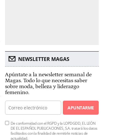
y
NEWSLETTER MAGAS
Apúntate a la newsletter semanal de
Magas. Todo lo que necesitas saber
sobre moda, belleza y liderazgo
femenino.
APUNTARME
De conformidad con el RGPD y la LOPDGDD, EL LEÓN
DE EL ESPAÑOL PUBLICACIONES, S.A. tratará los datos
facilitados con la finalidad de remitirle noticias de
actualidad.