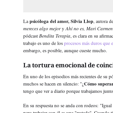
psicóloga del amor, Silvia Llop
La
, autora d
mereces algo mejor
y
Ahí no es, Mari Carmen
pódcast
Bendita Terapia
, es clara en su afirma
trabajo es uno de los
procesos más duros que 
embargo, es posible, aunque cueste mucho.
La tortura emocional de coinci
En uno de los episodios más recientes de su pó
Cómo superar 
muchos se hacen en silencio: "¿
tengo que ver a diario porque trabajamos junt
En su respuesta no se anda con rodeos: "Igual l
pero trabajar con él es una "putada". Cuando t