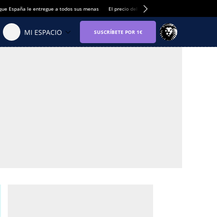
que España le entregue a todos sus menas
El precio del alquiler de vivienda baja por pri