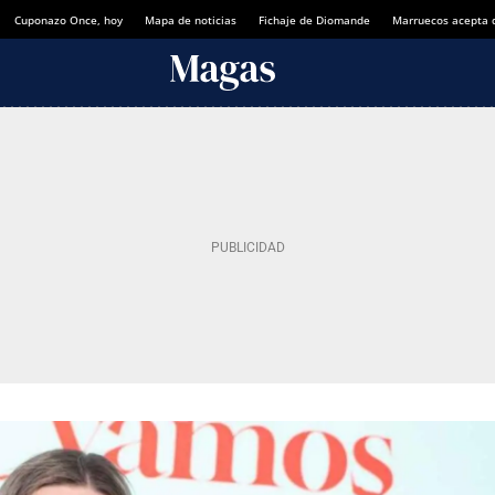
Cuponazo Once, hoy
Mapa de noticias
Fichaje de Diomande
Marruecos acepta 