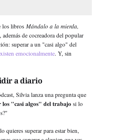
e los libros
Mándalo a la mierda,
, además de cocreadora del popular
ción: superar a un "casi algo" del
existen emocionalmente
. Y, sin
dir a diario
dcast, Silvia lanza una pregunta que
los "casi algos" del trabajo
si lo
os?"
o quieres superar para estar bien,
ienes que superar a alguien que ves