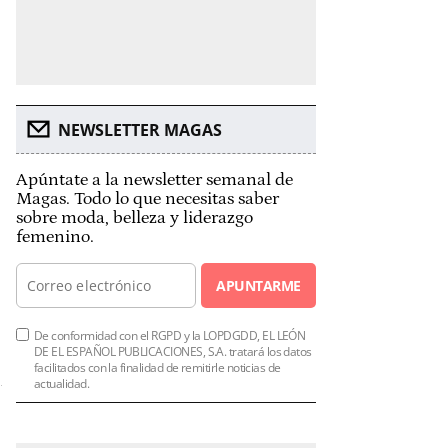
NEWSLETTER MAGAS
Apúntate a la newsletter semanal de
Magas. Todo lo que necesitas saber
sobre moda, belleza y liderazgo
femenino.
APUNTARME
De conformidad con el RGPD y la LOPDGDD, EL LEÓN
DE EL ESPAÑOL PUBLICACIONES, S.A. tratará los datos
facilitados con la finalidad de remitirle noticias de
actualidad.