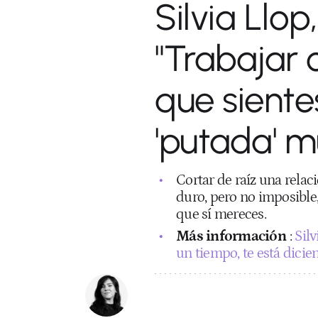
Silvia Llop
"Trabajar 
que siente
'putada' mu
Cortar de raíz una rela
duro, pero no imposible, 
que sí mereces.
Más información
:
Silv
un tiempo, te está dicie