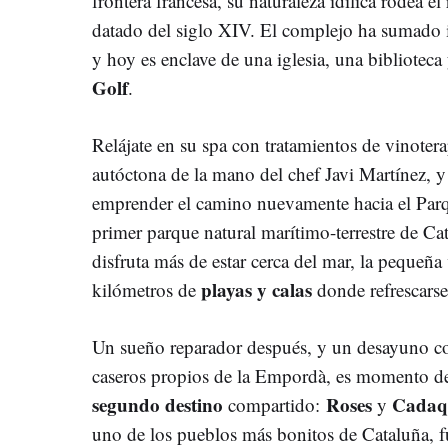
frontera francesa, su naturaleza idílica rodea el
datado del siglo XIV. El complejo ha sumado i
y hoy es enclave de una iglesia, una biblioteca
Golf
.
Relájate en su spa con tratamientos de vinoter
autóctona de la mano del chef Javi Martínez, y
emprender el camino nuevamente hacia el Parq
primer parque natural marítimo-terrestre de Ca
disfruta más de estar cerca del mar, la pequeña
playas y calas
kilómetros de
donde refrescarse
Un sueño reparador después, y un desayuno co
caseros propios de la Empordà, es momento de
segundo destino
Roses
Cadaq
compartido:
y
uno de los pueblos más bonitos de Cataluña, f