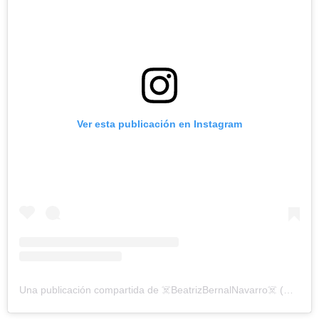
Ver esta publicación en Instagram
Una publicación compartida de ☠️BeatrizBernalNavarro☠️ (@beatrizbena_)