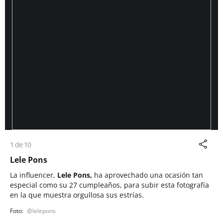
1 de 10
Lele Pons
La influencer,
Lele Pons,
ha aprovechado una ocasión tan
especial como su 27 cumpleaños, para subir esta fotografía
en la que muestra orgullosa sus estrías.
@lelepons