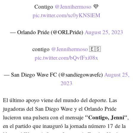
Contigo
@Jennihermoso
💜
pic.twitter.com/xc0yKNSlEM
— Orlando Pride (@ORLPride)
August 25, 2023
contigo
@Jennihermoso
🇪🇸
pic.twitter.com/bQvfFxi08x
— San Diego Wave FC (@sandiegowavefc)
August 25,
2023
El último apoyo viene del mundo del deporte. Las
jugadoras del San Diego Wave y el Orlando Pride
"Contigo, Jenni"
lucieron una pulsera con el mensaje
,
en el partido que inauguró la jornada número 17
de la