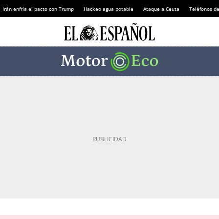
Irán enfría el pacto con Trump
Hackeo agua potable
Ataque a Ceuta
Teléfonos d