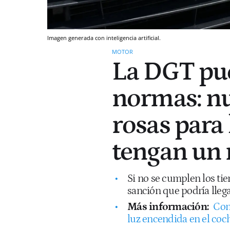
Imagen generada con inteligencia artificial.
MOTOR
La DGT pu
normas: nu
rosas para
tengan un 
Si no se cumplen los tie
sanción que podría llega
Más información:
Con
luz encendida en el coch