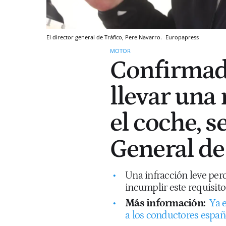
El director general de Tráfico, Pere Navarro.
Europapress
MOTOR
Confirmado
llevar una
el coche, 
General de
Una infracción leve per
incumplir este requisit
Más información:
Ya e
a los conductores españo