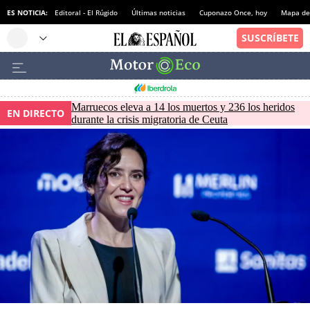
ES NOTICIA:
Editoral - El Rúgido
Últimas noticias
Cuponazo Once, hoy
Mapa de 
Marruecos eleva a 14 los muertos y 236 los heridos
EN DIRECTO
durante la crisis migratoria de Ceuta