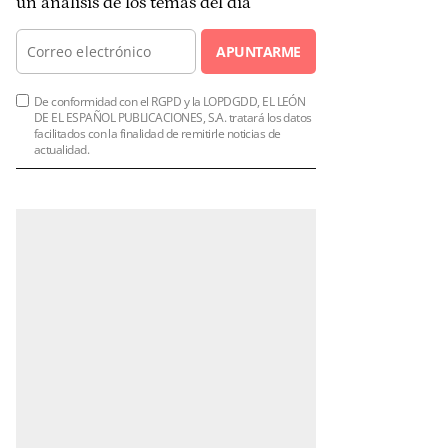
un análisis de los temas del día
APUNTARME
De conformidad con el RGPD y la LOPDGDD, EL LEÓN
DE EL ESPAÑOL PUBLICACIONES, S.A. tratará los datos
facilitados con la finalidad de remitirle noticias de
actualidad.