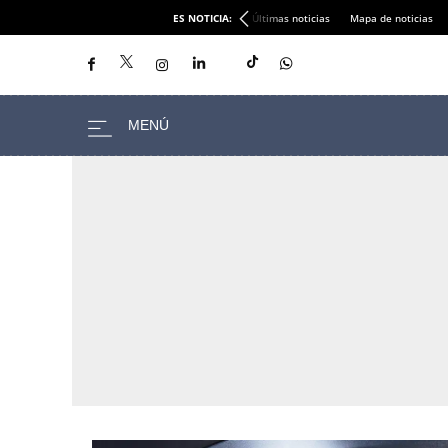
ES NOTICIA:
Últimas noticias
Mapa de noticias