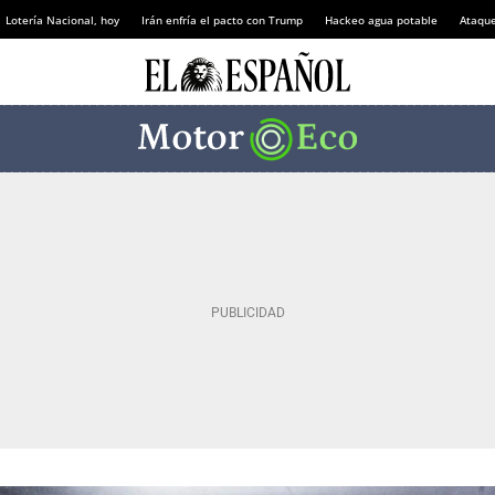
Lotería Nacional, hoy
Irán enfría el pacto con Trump
Hackeo agua potable
Ataque