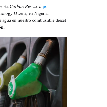
evista
Carbon Research
por
hnology Owerri, en Nigeria.
 agua en nuestro combustible diésel
ón
.