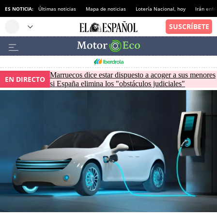
ES NOTICIA:
Últimas noticias
Mapa de noticias
Lotería Nacional, hoy
Irán enfr
Marruecos dice estar dispuesto a acoger a sus menores
EN DIRECTO
si España elimina los "obstáculos judiciales"