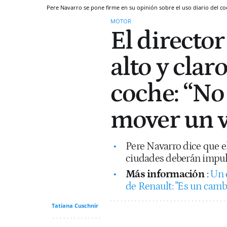
Pere Navarro se pone firme en su opinión sobre el uso diario del c
MOTOR
El director
alto y clar
coche: “No
mover un v
Pere Navarro dice que el
ciudades deberán impul
Más información
:
Un 
de Renault: "Es un cambi
Tatiana Cuschnir