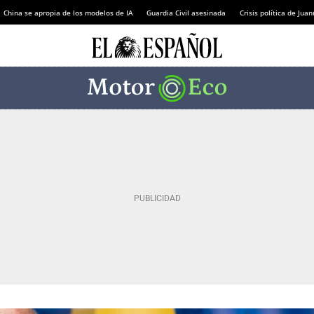
China se apropia de los modelos de IA
Guardia Civil asesinada
Crisis política de Ju