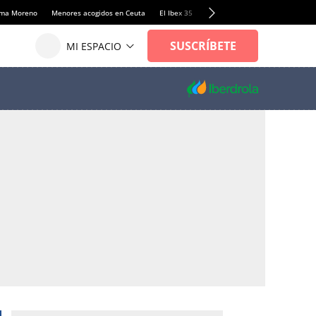
anma Moreno
Menores acogidos en Ceuta
El Ibex 35
Llamadas de alerta Sánchez