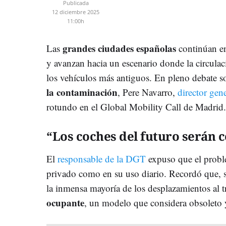
Publicada
12 diciembre 2025
11:00h
grandes ciudades españolas
Las
continúan e
y avanzan hacia un escenario donde la circulac
los vehículos más antiguos. En pleno debate s
la contaminación
, Pere Navarro,
director gen
rotundo en el Global Mobility Call de Madrid
“Los coches del futuro serán 
El
responsable de la DGT
expuso que el proble
privado como en su uso diario. Recordó que, s
la inmensa mayoría de los desplazamientos al t
ocupante
, un modelo que considera obsoleto y