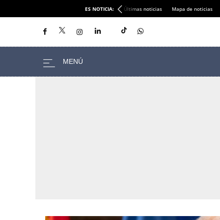
ES NOTICIA:
Últimas noticias
Mapa de noticias