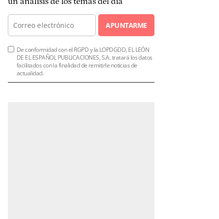
un análisis de los temas del día
APUNTARME
De conformidad con el RGPD y la LOPDGDD, EL LEÓN
DE EL ESPAÑOL PUBLICACIONES, S.A. tratará los datos
facilitados con la finalidad de remitirle noticias de
actualidad.