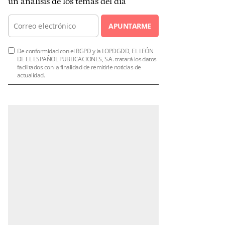
un análisis de los temas del día
APUNTARME
De conformidad con el RGPD y la LOPDGDD, EL LEÓN
DE EL ESPAÑOL PUBLICACIONES, S.A. tratará los datos
facilitados con la finalidad de remitirle noticias de
actualidad.