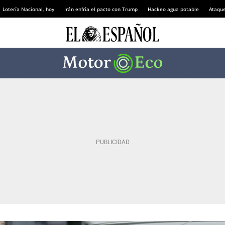
Lotería Nacional, hoy
Irán enfría el pacto con Trump
Hackeo agua potable
Ataque