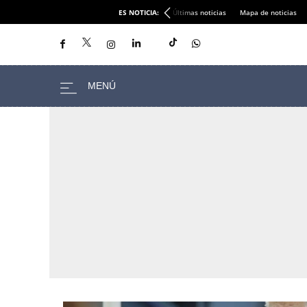
ES NOTICIA:
Últimas noticias
Mapa de noticias