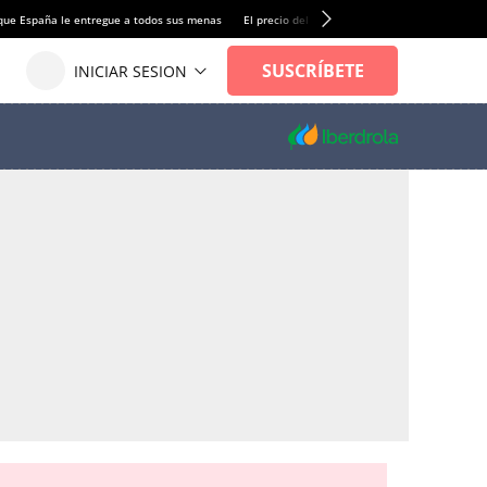
que España le entregue a todos sus menas
El precio del alquiler de vivienda baja por pri