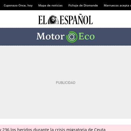
Cuponazo Once, hoy
Mapa de noticias
Fichaje de Diomande
Marruecos acepta 
 236 los heridos durante la crisis migratoria de Ceuta