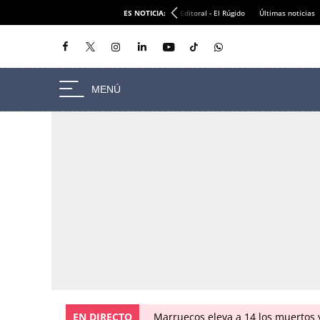
ES NOTICIA:
Editoral - El Rúgido
Últimas noticias
EN DIRECTO
Marruecos eleva a 14 los muertos y