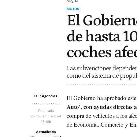
Alegría.
MOTOR
El Gobiern
de hasta 1
coches afe
Las subvenciones dependerá
como del sistema de propulsi
I.E. / Agencias
El Gobierno ha aprobado este 
Auto', con ayudas directas 
Publicada
compra de vehículos a los af
28 noviembre 2024
13:18h
de Economía, Comercio y Emp
Actualizada