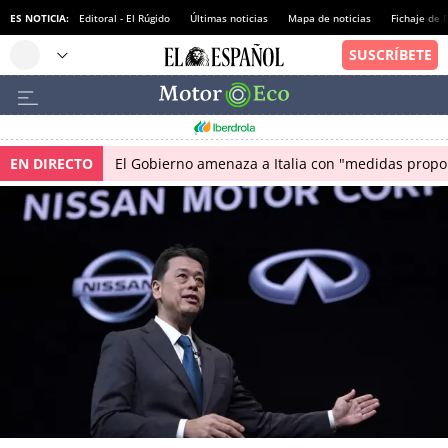
ES NOTICIA:
Editoral - El Rúgido
Últimas noticias
Mapa de noticias
Fichaje de
EN DIRECTO
El Gobierno amenaza a Italia con "medidas propor