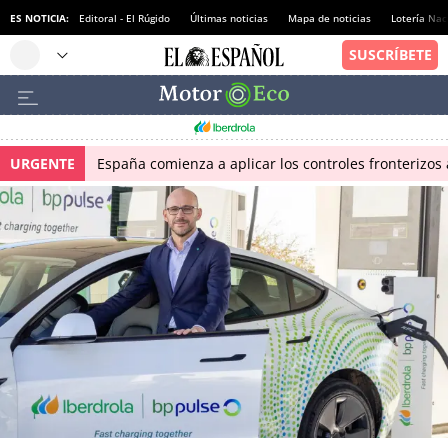
ES NOTICIA:
Editoral - El Rúgido
Últimas noticias
Mapa de noticias
Lotería Nac
URGENTE
España comienza a aplicar los controles fronterizos a