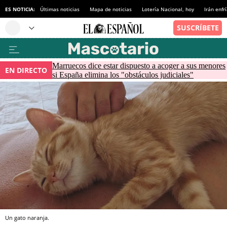
ES NOTICIA:
Últimas noticias
Mapa de noticias
Lotería Nacional, hoy
Irán enfr
Marruecos dice estar dispuesto a acoger a sus menores
EN DIRECTO
si España elimina los "obstáculos judiciales"
Un gato naranja.