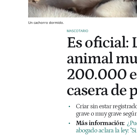
Un cachorro dormido.
MASCOTARIO
Es oficial:
animal mul
200.000 eu
casera de p
Criar sin estar registra
grave o muy grave según
Más información:
¿Pu
abogado aclara la ley: "S