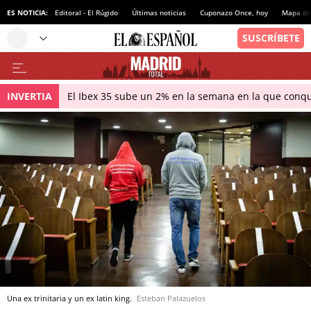
ES NOTICIA:
Editoral - El Rúgido
Últimas noticias
Cuponazo Once, hoy
Mapa de 
INVERTIA
El Ibex 35 sube un 2% en la semana en la que conqu
Una ex trinitaria y un ex latin king.
Esteban Palazuelos