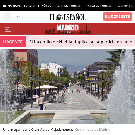
ES NOTICIA:
Editoral - El Rúgido
Últimas noticias
Mapa de noticias
Clamor inte
URGENTE
El incendio de Niebla duplica su superficie en un dí
Una imagen de la Gran Vía de Majadahonda.
Comunidad de Madrid