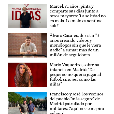
Marcel, 71 años, pinta y
comparte sus días junto a
otros mayores: "La soledad no
es mala. Lo malo es sentirse
solo"
Álvaro Casares, de estar "5
años creando vídeos y
monólogos sin que le viera
nadie" a sumar más de un
millón de seguidores
Mario Vaquerizo, sobre su
infancia en Madrid: "De
pequeño no quería jugar al
fútbol, sino ser como las
niñas"
Francisco y José, los vecinos
del pueblo "más seguro" de
Madrid patrullado por
militares: "Aquí no se respira
peligro"