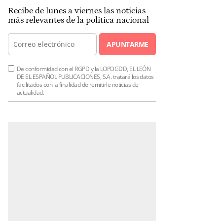
Recibe de lunes a viernes las noticias
más relevantes de la política nacional
APUNTARME
De conformidad con el RGPD y la LOPDGDD, EL LEÓN
DE EL ESPAÑOL PUBLICACIONES, S.A. tratará los datos
facilitados con la finalidad de remitirle noticias de
actualidad.