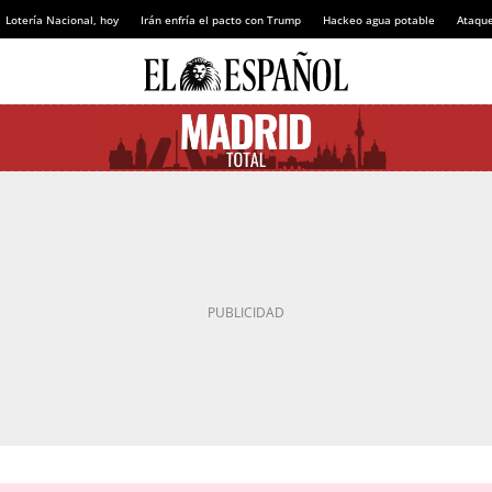
Lotería Nacional, hoy
Irán enfría el pacto con Trump
Hackeo agua potable
Ataque