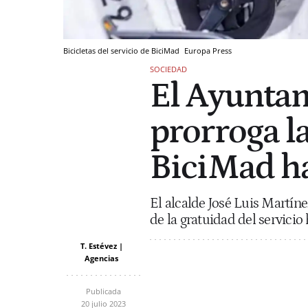
Bicicletas del servicio de BiciMad
Europa Press
SOCIEDAD
El Ayunta
prorroga l
BiciMad ha
El alcalde José Luis Martín
de la gratuidad del servicio 
T. Estévez |
Agencias
Publicada
20 julio 2023