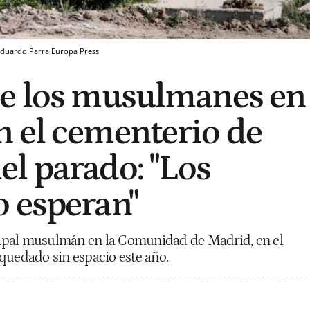
duardo Parra
Europa Press
de los musulmanes en
 el cementerio de
l parado: "Los
 esperan"
ipal musulmán en la Comunidad de Madrid, en el
 quedado sin espacio este año.