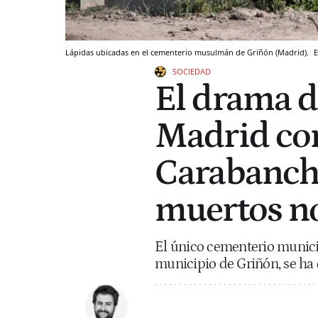
Lápidas ubicadas en el cementerio musulmán de Griñón (Madrid).
E
SOCIEDAD
El drama 
Madrid con
Carabanche
muertos no
El único cementerio munic
municipio de Griñón, se ha