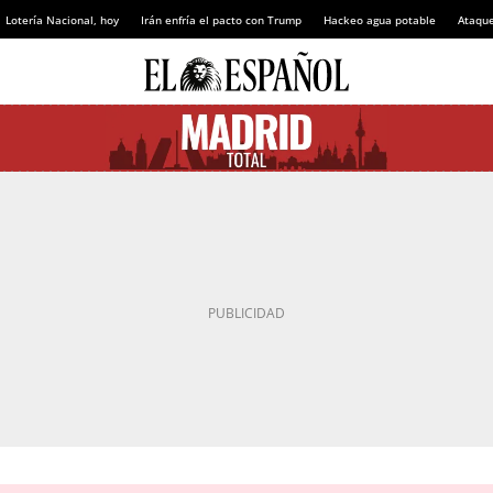
Lotería Nacional, hoy
Irán enfría el pacto con Trump
Hackeo agua potable
Ataque