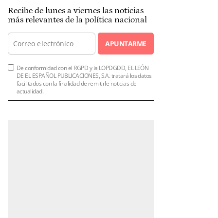
Recibe de lunes a viernes las noticias
más relevantes de la política nacional
APUNTARME
De conformidad con el RGPD y la LOPDGDD, EL LEÓN
DE EL ESPAÑOL PUBLICACIONES, S.A. tratará los datos
facilitados con la finalidad de remitirle noticias de
actualidad.