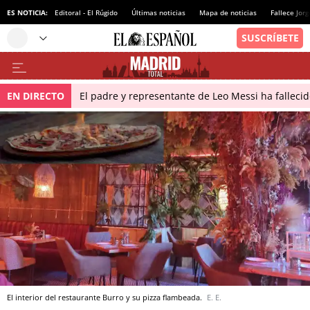
ES NOTICIA:
Editoral - El Rúgido
Últimas noticias
Mapa de noticias
Fallece Jor
EN DIRECTO
El padre y representante de Leo Messi ha falleci
El interior del restaurante Burro y su pizza flambeada.
E. E.