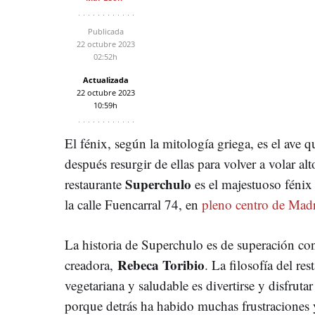
Publicada
22 octubre 2023
02:52h
Actualizada
22 octubre 2023
10:59h
El fénix, según la mitología griega, es el ave q
después resurgir de ellas para volver a volar al
Superchulo
restaurante
es el majestuoso fénix
la calle Fuencarral 74, en
pleno centro de Mad
La historia de Superchulo es de superación con
Rebeca Toribio
creadora,
. La filosofía del re
vegetariana y saludable es divertirse y disfruta
porque detrás ha habido muchas frustraciones 