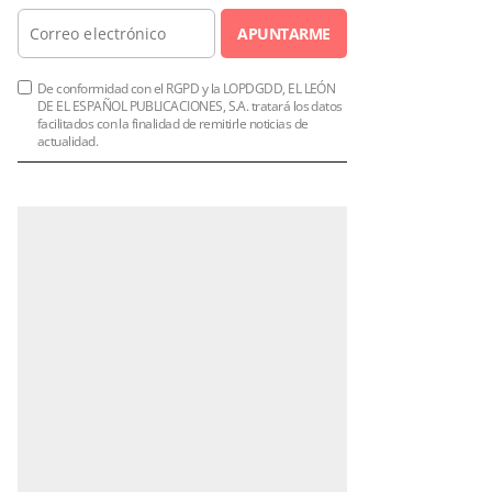
APUNTARME
De conformidad con el RGPD y la LOPDGDD, EL LEÓN
DE EL ESPAÑOL PUBLICACIONES, S.A. tratará los datos
facilitados con la finalidad de remitirle noticias de
actualidad.