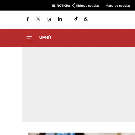
ES NOTICIA:
Últimas noticias
Mapa de noticias