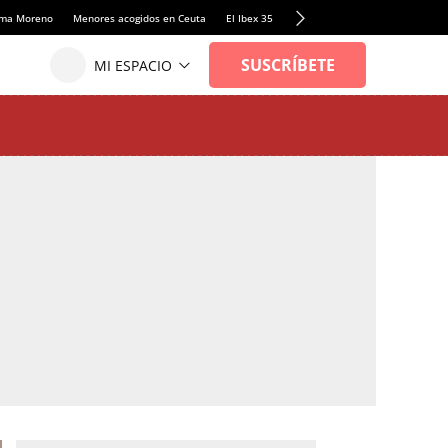
anma Moreno
Menores acogidos en Ceuta
El Ibex 35
Llamadas de alerta Sánchez