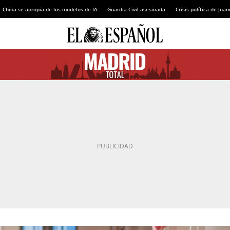
China se apropia de los modelos de IA
Guardia Civil asesinada
Crisis política de Ju