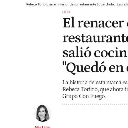
Rebeca Toribio en el interior de su restaurante Superchulo.
Laura 
OCIO
El renacer
restaurant
salió coci
"Quedó en 
La historia de esta marca e
Rebeca Toribio, que ahora i
Grupo Con Fuego.
Mar León