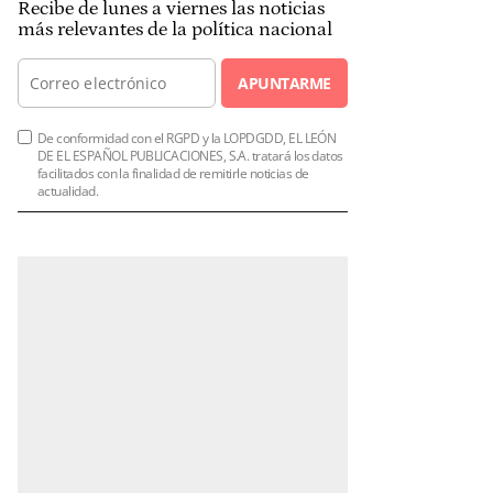
Recibe de lunes a viernes las noticias
más relevantes de la política nacional
APUNTARME
De conformidad con el RGPD y la LOPDGDD, EL LEÓN
DE EL ESPAÑOL PUBLICACIONES, S.A. tratará los datos
facilitados con la finalidad de remitirle noticias de
actualidad.