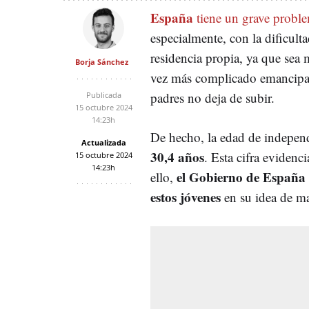
GOBIERNO DE LA COMUNIDAD DE MADRID
LEY DE VIVIENDA
M
España
tiene un grave proble
especialmente, con la dificul
residencia propia, ya que sea 
Borja Sánchez
vez más complicado emancipars
padres no deja de subir.
Publicada
15 octubre 2024
14:23h
De hecho, la edad de independi
Actualizada
30,4 años
. Esta cifra evidenc
15 octubre 2024
14:23h
el Gobierno de España 
ello,
estos jóvenes
en su idea de ma