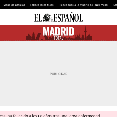
Mapa de noticias
Fallece Jorge Messi
Reacciones a la muerte de Jorge Messi
Lot
ssi ha fallecido a los 68 años tras una larga enfermedad