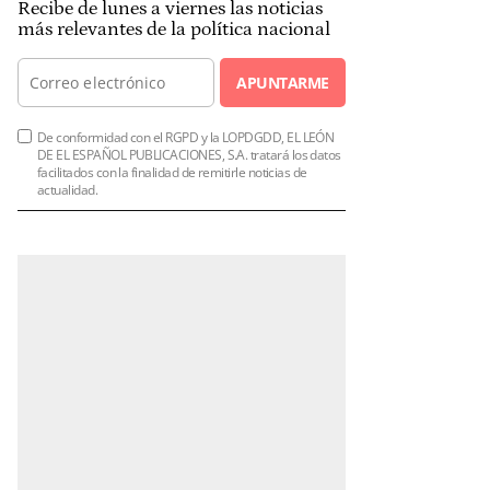
Recibe de lunes a viernes las noticias
más relevantes de la política nacional
APUNTARME
De conformidad con el RGPD y la LOPDGDD, EL LEÓN
DE EL ESPAÑOL PUBLICACIONES, S.A. tratará los datos
facilitados con la finalidad de remitirle noticias de
actualidad.