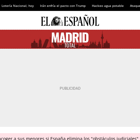
Lotería Nacional, hoy
Irán enfría el pacto con Trump
Hackeo agua potable
Ataque
coger a sus menores si España elimina los "obstáculos judiciales"