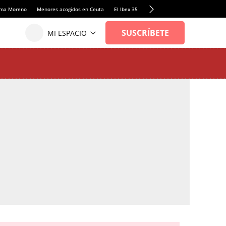
anma Moreno
Menores acogidos en Ceuta
El Ibex 35
Llamadas de alerta Sánchez