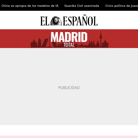
China se apropia de los modelos de IA
Guardia Civil asesinada
Crisis política de Ju