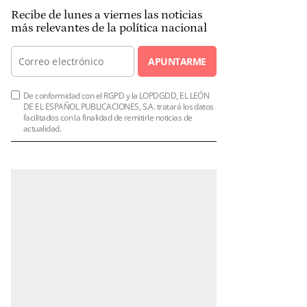
Recibe de lunes a viernes las noticias
más relevantes de la política nacional
APUNTARME
De conformidad con el RGPD y la LOPDGDD, EL LEÓN
DE EL ESPAÑOL PUBLICACIONES, S.A. tratará los datos
facilitados con la finalidad de remitirle noticias de
actualidad.