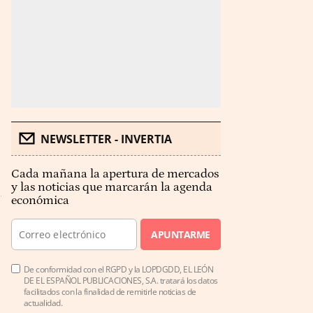
NEWSLETTER - INVERTIA
Cada mañana la apertura de mercados
y las noticias que marcarán la agenda
económica
APUNTARME
De conformidad con el RGPD y la LOPDGDD, EL LEÓN
DE EL ESPAÑOL PUBLICACIONES, S.A. tratará los datos
facilitados con la finalidad de remitirle noticias de
actualidad.