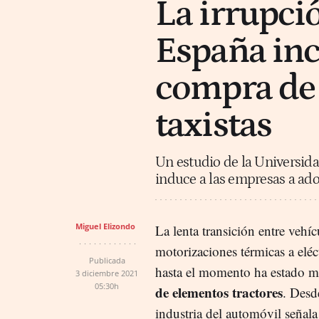
La irrupci
España in
compra de 
taxistas
Un estudio de la Universi
induce a las empresas a ado
Miguel Elizondo
La lenta transición entre vehí
motorizaciones térmicas a eléc
Publicada
hasta el momento ha estado m
3 diciembre 2021
05:30h
de elementos tractores
. Desd
industria del automóvil señala